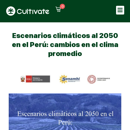
0
Sign in
Sign up
Sign in
Escenarios climáticos al 2050
Don’t have an account?
Sign up
en el Perú: cambios en el clima
promedio
Lost your password?
Remember me