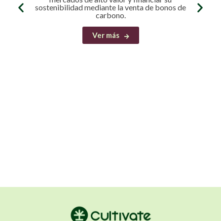
sostenibilidad mediante la venta de bonos de
carbono.
Ver más
Ca
Rep
Docu
Econó
Acuerd
la so