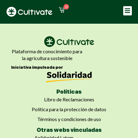
0
Sign in
Sign up
Sign in
Don’t have an account?
Sign up
Plataforma de conocimiento para
la agricultura sostenible
Iniciativa impulsada por
Políticas
Libro de Reclamaciones
Lost your password?
Remember me
Política para la protección de datos
Términos y condiciones de uso
Otras webs vinculadas
Solidaridad Latam