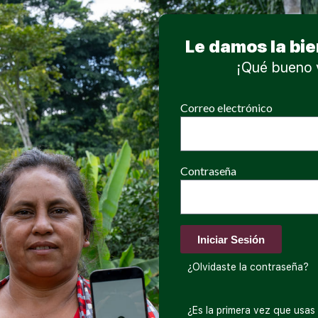
Le damos la bie
¡Qué bueno 
Correo electrónico
Sign in
Sign up
Contraseña
Sign in
Don’t have an account?
Sign up
Iniciar Sesión
¿Olvidaste la contraseña?
¿Es la primera vez que usas