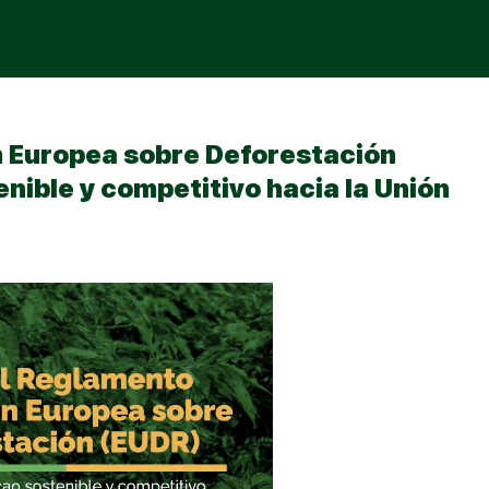
n Europea sobre Deforestación
nible y competitivo hacia la Unión
Sign in
Sign up
Sign in
Don’t have an account?
Sign up