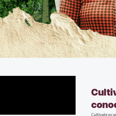
Lost your password?
Remember me
Culti
cono
Cultivate es u