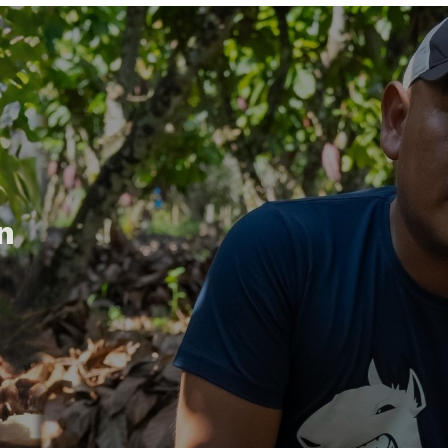
ín
e reforcé mis conocimientos sobre
es y no deforestar.