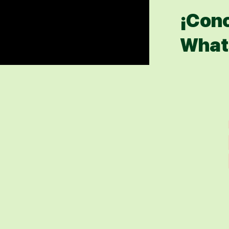
¡Con
What