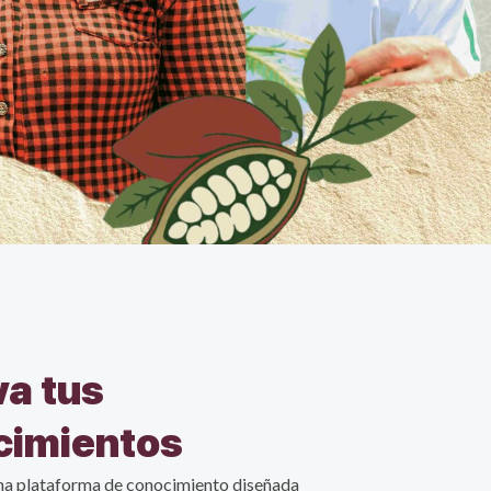
va tus
cimientos
na p
lataforma de conocimiento diseñada