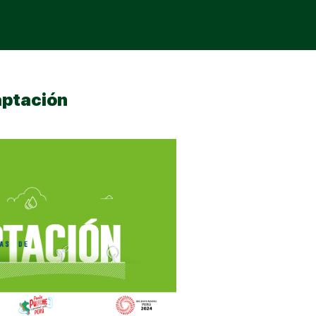
aptación
Sign in
Sign up
Sign in
Don’t have an account?
Sign up