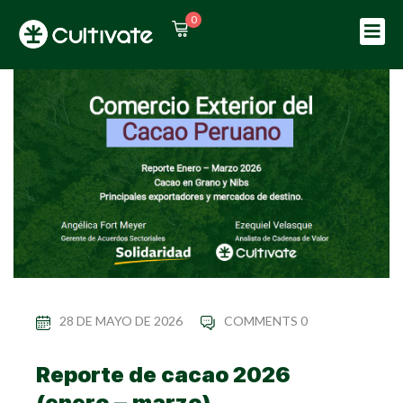
0
Sign in
Sign up
Sign in
Don’t have an account?
Sign up
Lost your password?
Remember me
28 DE MAYO DE 2026
COMMENTS 0
Reporte de cacao 2026
(enero – marzo)