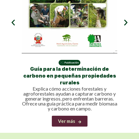
ABC d
Expl
traba
conviv
Libre,
Guía para la determinación de
carbono en pequeñas propiedades
rurales
Explica cómo acciones forestales y
agroforestales ayudan a capturar carbono y
generar ingresos, pero enfrentan barreras.
Ofrece una guía práctica para medir biomasa
y carbono en campo.
Ver más