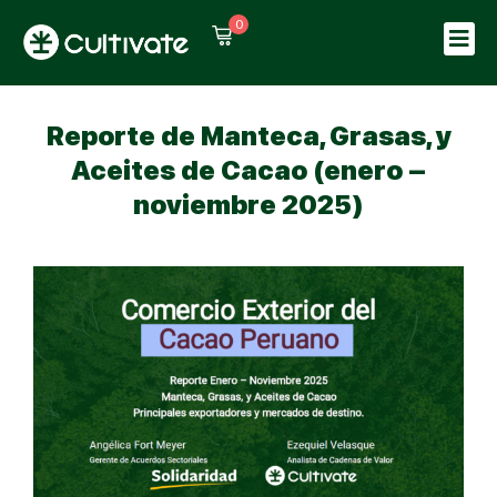
0
Sign in
Sign up
Sign in
Reporte de Manteca, Grasas, y
Don’t have an account?
Sign up
Aceites de Cacao (enero –
noviembre 2025)
Lost your password?
Remember me