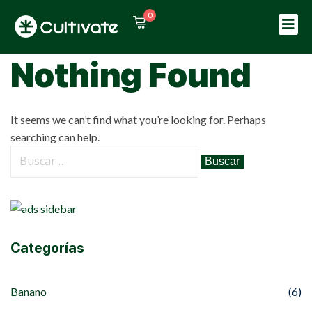
0
Sign in
Sign up
Nothing Found
Sign in
Don’t have an account?
Sign up
It seems we can’t find what you’re looking for. Perhaps
searching can help.
Lost your password?
Remember me
Categorías
Banano
(6)