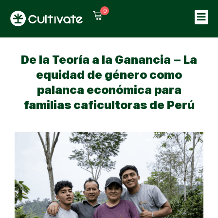
0
Sign in
Sign up
Sign in
De la Teoría a la Ganancia – La
Don’t have an account?
Sign up
equidad de género como
palanca económica para
familias caficultoras de Perú
Lost your password?
Remember me