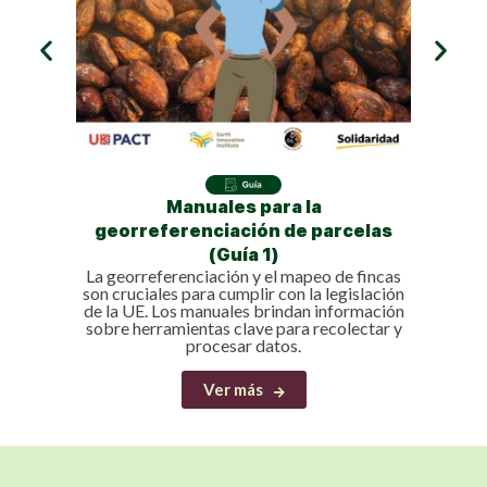
Intr
Prese
produc
p
priori
Manuales para la
georreferenciación de parcelas
(Guía 1)
La georreferenciación y el mapeo de fincas
son cruciales para cumplir con la legislación
de la UE. Los manuales brindan información
sobre herramientas clave para recolectar y
procesar datos.
Ver más