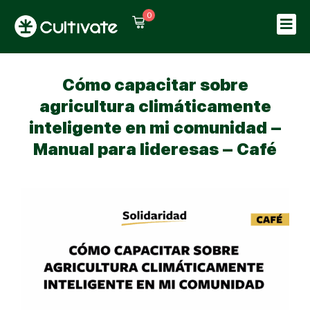
0
Sign in
Sign up
Sign in
Cómo capacitar sobre
Don’t have an account?
Sign up
agricultura climáticamente
inteligente en mi comunidad –
Manual para lideresas – Café
Lost your password?
Remember me