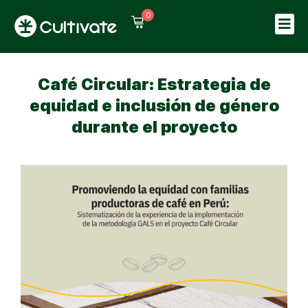
0
Sign in
Sign up
Sign in
Café Circular: Estrategia de
Don’t have an account?
Sign up
equidad e inclusión de género
durante el proyecto
Lost your password?
Remember me