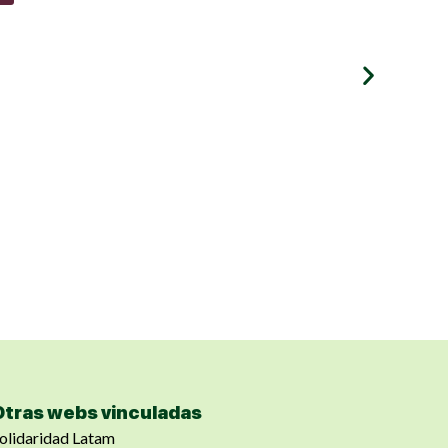
Otras webs vinculadas
olidaridad Latam