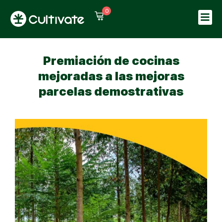
0
Sign in
Sign up
Sign in
Premiación de cocinas
Don’t have an account?
Sign up
mejoradas a las mejoras
parcelas demostrativas
Lost your password?
Remember me