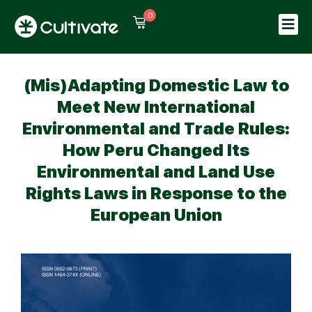
0
Sign in
Sign up
Sign in
(Mis)Adapting Domestic Law to
Don’t have an account?
Sign up
Meet New International
Environmental and Trade Rules:
How Peru Changed Its
Environmental and Land Use
Rights Laws in Response to the
European Union
Lost your password?
Remember me