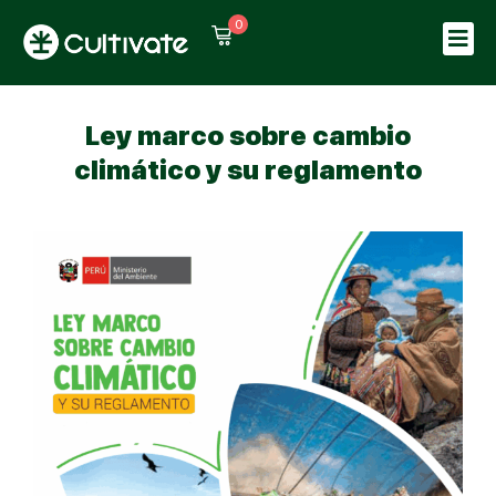
0
Sign in
Sign up
Sign in
Ley marco sobre cambio
Don’t have an account?
Sign up
climático y su reglamento
Lost your password?
Remember me