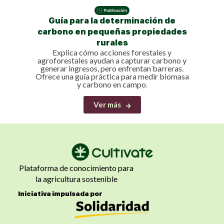
Escen
Guía para la determinación de
Perú:
carbono en pequeñas propiedades
El e
rurales
cálid
Explica cómo acciones forestales y
zonas
agroforestales ayudan a capturar carbono y
dond
generar ingresos, pero enfrentan barreras.
Ofrece una guía práctica para medir biomasa
y carbono en campo.
Ver más
Plataforma de conocimiento para
la agricultura sostenible
Iniciativa impulsada por