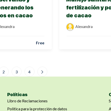
enerando los
fertilización y 
os en cacao
de cacao
lexandra
Alexandra
Free
2
3
4
Políticas
Libro de Reclamaciones
S
Política para la protección de datos
A