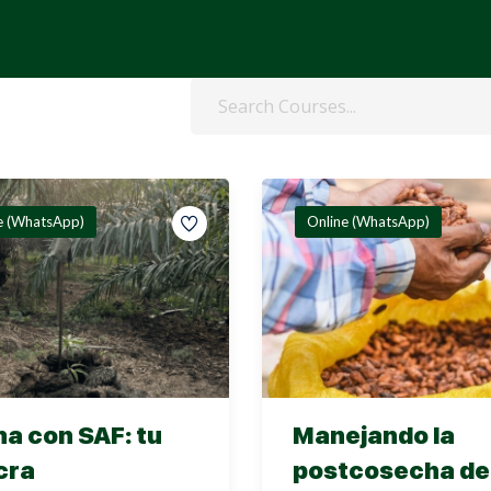
Sign in
Sign up
e (WhatsApp)
Online (WhatsApp)
Sign in
Don’t have an account?
Sign up
a con SAF: tu
Manejando la
cra
postcosecha de