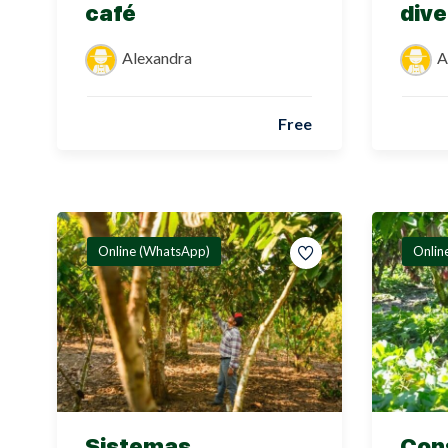
café
dive
Alexandra
A
Free
Online (WhatsApp)
Onlin
Sistemas
Con