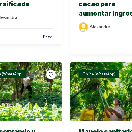
rsificada
cacao para
aumentar ingre
lexandra
Lost your password?
Remember me
Alexandra
Free
e (WhatsApp)
Online (WhatsApp)
servando y
Manejo sanitario