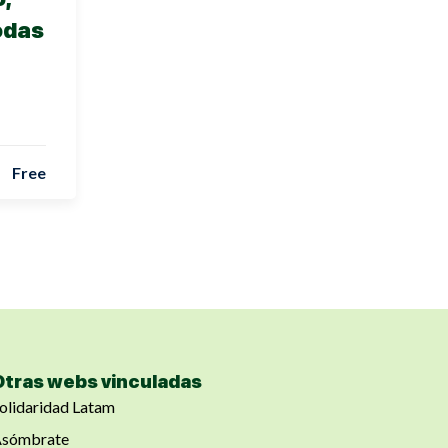
podas
Free
Otras webs vinculadas
olidaridad Latam
sómbrate