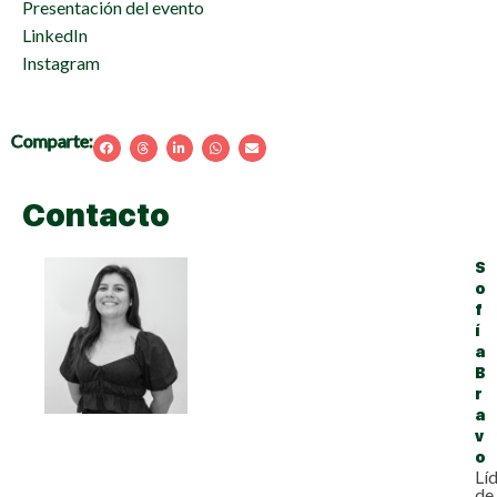
Presentación del evento
LinkedIn
Instagram
Comparte:
Contacto
S
o
f
í
a
B
r
a
v
o
Lí
de