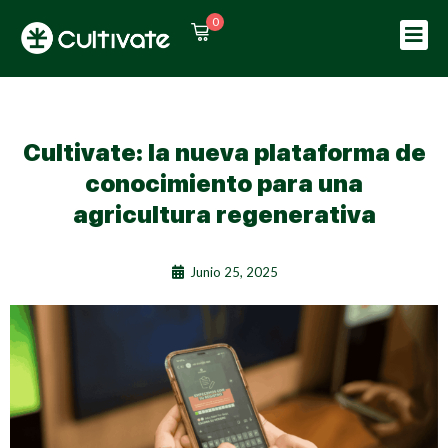
0
Sign in
Sign up
Sign in
Don’t have an account?
Sign up
Cultivate: la nueva plataforma de
conocimiento para una
agricultura regenerativa
Junio 25, 2025
Lost your passw
Remember me