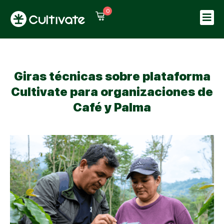
0
Sign in
Sign up
Sign in
Don’t have an account?
Sign up
Giras técnicas sobre plataforma
Cultivate para organizaciones de
Café y Palma
Lost your password?
Remember me