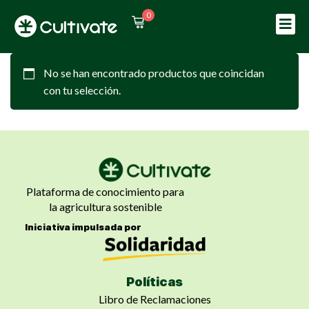
0
Sign in
Sign up
Sign in
No se han encontrado productos que coincidan
con tu selección.
Don’t have an account?
Sign up
Plataforma de conocimiento para
la agricultura sostenible
Iniciativa impulsada por
Lost your password?
Remember me
Políticas
Libro de Reclamaciones