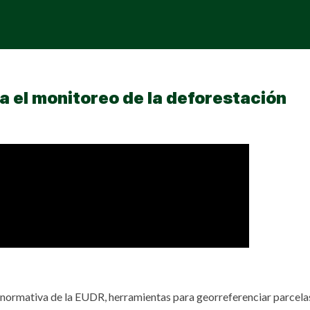
 el monitoreo de la deforestación
Sign in
Sign up
Sign in
Don’t have an account?
Sign up
 normativa de la EUDR, herramientas para georreferenciar parcela