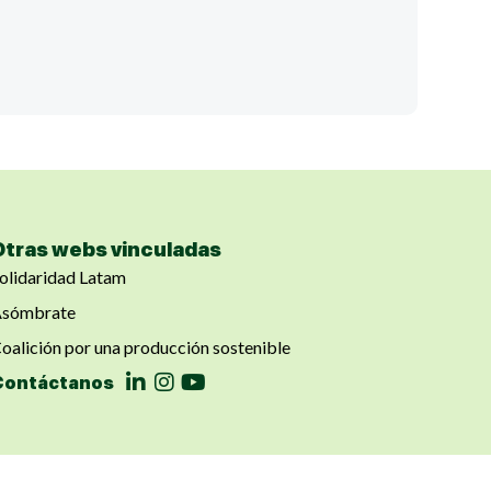
¿Cuál
Ver
Otras webs vinculadas
olidaridad Latam
sómbrate
oalición por una producción sostenible
Contáctanos