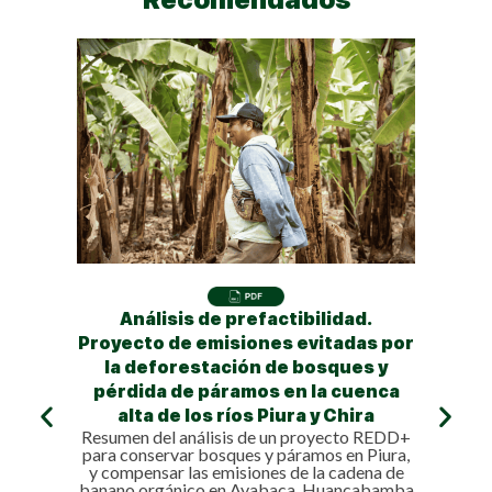
Análisis de prefactibilidad.
He
Proyecto de emisiones evitadas por
Herram
la deforestación de bosques y
perso
acci
pérdida de páramos en la cuenca
futu
alta de los ríos Piura y Chira
Resumen del análisis de un proyecto REDD+
para conservar bosques y páramos en Piura,
y compensar las emisiones de la cadena de
banano orgánico en Ayabaca, Huancabamba