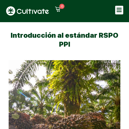
0
Sign in
Sign up
Sign in
Introducción al estándar RSPO
Don’t have an account?
Sign up
PPI
Lost your password?
Remember me