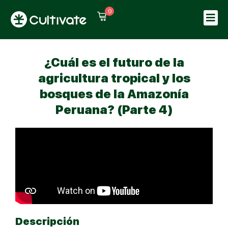
0
Sign in
Sign up
Sign in
¿Cuál es el futuro de la
Don’t have an account?
Sign up
agricultura tropical y los
bosques de la Amazonía
Peruana? (Parte 4)
Lost your password?
Remember me
Descripción