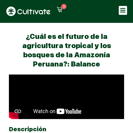
0
Sign in
Sign up
Sign in
¿Cuál es el futuro de la
Don’t have an account?
Sign up
agricultura tropical y los
bosques de la Amazonía
Peruana?: Balance
Lost your password?
Remember me
Descripción