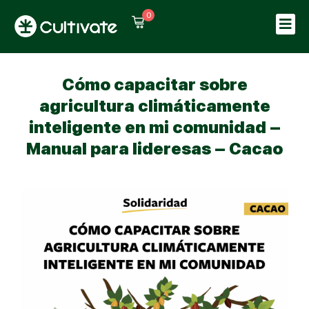
0
Sign in
Sign up
Sign in
Cómo capacitar sobre
Don’t have an account?
Sign up
agricultura climáticamente
inteligente en mi comunidad –
Manual para lideresas – Cacao
Lost your password?
Remember me