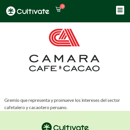
0
Sign in
Sign up
Sign in
Don’t have an account?
Sign up
Gremio que representa y promueve los intereses del sector
Lost your password?
Remember me
cafetalero y cacaotero peruano.